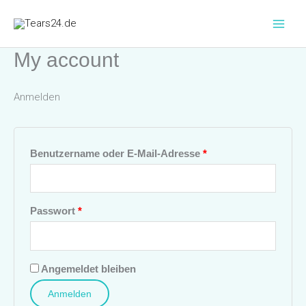
Zum
Erforderlich
Erforderlich
Inhalt
springen
My account
Anmelden
Benutzername oder E-Mail-Adresse
*
Passwort
*
Angemeldet bleiben
Anmelden