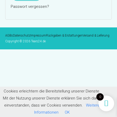
Passwort vergessen?
AGBs
Datenschutz
Impressum
Rückgaben & Erstattungen
Versand & Lieferung
Copyright © 2026 Tears24.de
Cookies erleichtern die Bereitstellung unserer Dienste.
0
Mit der Nutzung unserer Dienste erklären Sie sich damit
einverstanden, dass wir Cookies verwenden.
Weitere
Informationen
OK