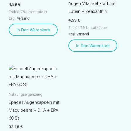
Augen Vital Sehkraft mit
4,89
€
Lutein + Zeaxanthin
Enthält 7% Umsatzsteuer
zzgl.
Versand
4,59
€
Enthält 7% Umsatzsteuer
In Den Warenkorb
zzgl.
Versand
In Den Warenkorb
Nahrungsergänzung
Epacell Augenkapseln mit
Maquibeere + DHA + EPA
60 St
33,18
€