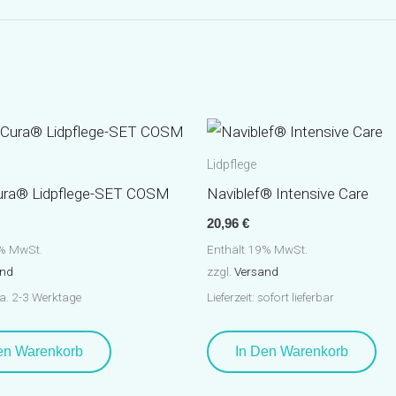
Lidpflege
ura® Lidpflege-SET COSM
Naviblef® Intensive Care
20,96
€
9% MwSt.
Enthält 19% MwSt.
and
zzgl.
Versand
 ca. 2-3 Werktage
Lieferzeit: sofort lieferbar
en Warenkorb
In Den Warenkorb