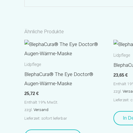
Ähnliche Produkte
Lidpflege
BlephaC
Lidpflege
BlephaCura® The Eye Doctor®
23,65
€
Augen-Wärme-Maske
Enthält 1
zzgl.
Vers
25,72
€
Lieferzeit:
Enthält 19% MwSt.
zzgl.
Versand
In D
Lieferzeit: sofort lieferbar