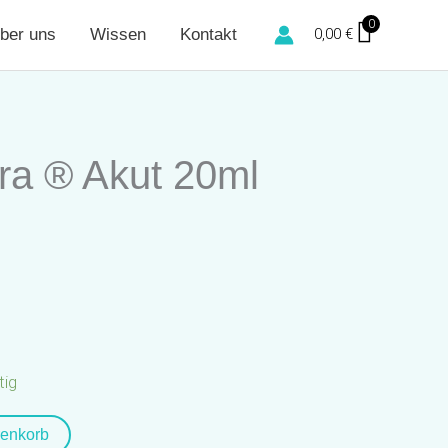
0
ber uns
Wissen
Kontakt
0,00
€
ra ® Akut 20ml
tig
renkorb