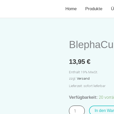
Home
Produkte
Ü
BlephaCu
BlephaCura
®
Akut
13,95
€
20ml
Enthält 19% MwSt.
Menge
zzgl.
Versand
Lieferzeit: sofort lieferbar
20 vorrä
Verfügbarkeit:
In den Wa