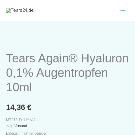
Zum
Inhalt
springen
Tears
Again®
Hyaluron
Tears Again® Hyaluron
0,1%
0,1% Augentropfen
Augentropfen
10ml
10ml
Menge
14,36
€
Enthält 19% MwSt.
zzgl.
Versand
Lieferzeit: nicht angegeben