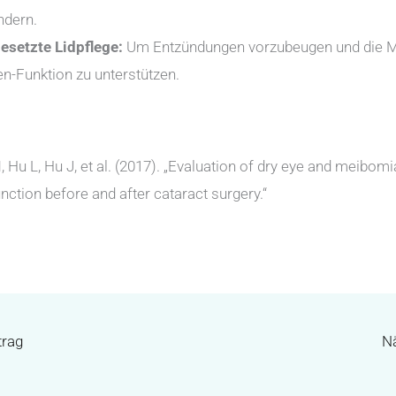
ndern.
esetzte Lidpflege:
Um Entzündungen vorzubeugen und die 
n-Funktion zu unterstützen.
, Hu L, Hu J, et al. (2017). „Evaluation of dry eye and meibom
nction before and after cataract surgery.“
trag
Nä