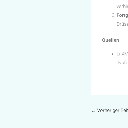
verhi
Fortg
Drüse
Quellen
Li XM
dysfu
←
Vorheriger Bei