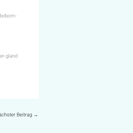
Meibom-
ian gland
chster Beitrag
→