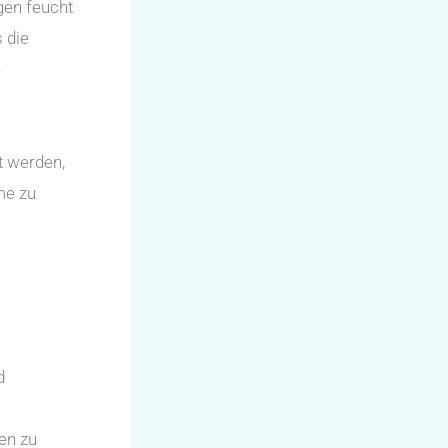
gen feucht
s die
e
t werden,
me zu
d
en zu