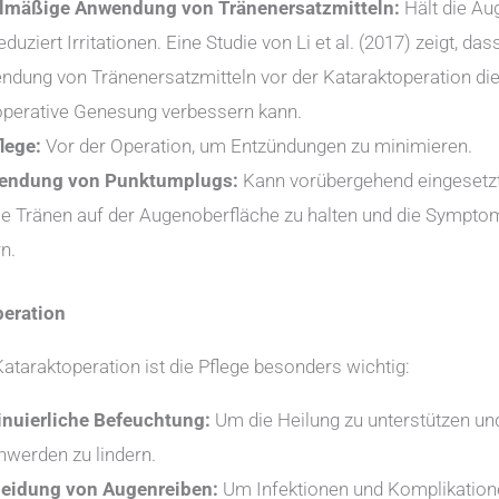
lmäßige Anwendung von Tränenersatzmitteln:
Hält die Au
eduziert Irritationen. Eine Studie von Li et al. (2017) zeigt, das
dung von Tränenersatzmitteln vor der Kataraktoperation di
perative Genesung verbessern kann.
lege:
Vor der Operation, um Entzündungen zu minimieren.
endung von Punktumplugs:
Kann vorübergehend eingesetz
e Tränen auf der Augenoberfläche zu halten und die Sympto
rn.
peration
ataraktoperation ist die Pflege besonders wichtig:
inuierliche Befeuchtung:
Um die Heilung zu unterstützen un
werden zu lindern.
eidung von Augenreiben:
Um Infektionen und Komplikation