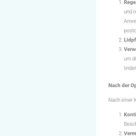
Rege
und r
Anwen
posto
Lidpf
Verw
um di
linde
Nach der O
Nach einer K
Kont
Besch
Verm